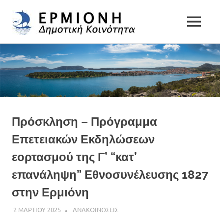
Δημοτική
MENU
Δήμος
Κοινότητα
Skip
Ερμιονίδας
to
Ερμιόνης
content
Πρόσκληση – Πρόγραμμα
Επετειακών Εκδηλώσεων
εορτασμού της Γ’ “κατ’
επανάληψη” Εθνοσυνέλευσης 1827
στην Ερμιόνη
2 ΜΑΡΤΙΟΥ 2025
DK ERMIONIS
ΑΝΑΚΟΙΝΩΣΕΙΣ