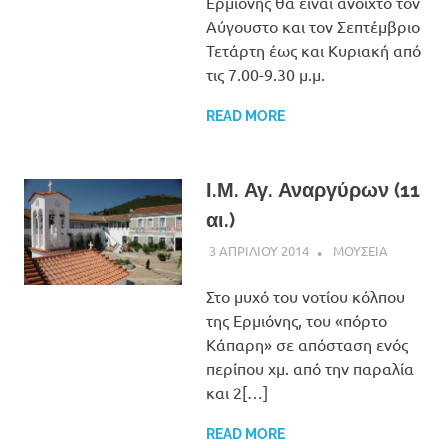
Ερμιόνης θα είναι ανοιχτό τον
Αύγουστο και τον Σεπτέμβριο
Τετάρτη έως και Κυριακή από
τις 7.00-9.30 μ.μ.
READ MORE
Ι.Μ. Αγ. Αναργύρων (11
αι.)
3 ΑΠΡΙΛΙΟΥ 2014
ADMIN
ΜΟΥΣΕΙΑ
Στο μυχό του νοτίου κόλπου
της Ερμιόνης, του «πόρτο
Κάπαρη» σε απόσταση ενός
περίπου χμ. από την παραλία
και 2[…]
READ MORE