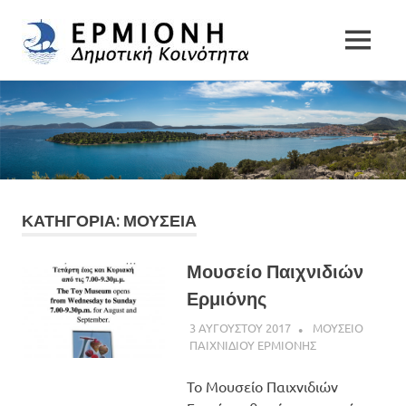
Δημοτική
MENU
Δήμος
Κοινότητα
Skip
Ερμιονίδας
to
Ερμιόνης
content
ΚΑΤΗΓΟΡΙΑ:
ΜΟΥΣΕΙΑ
Μουσείο Παιχνιδιών
Ερμιόνης
3 ΑΥΓΟΥΣΤΟΥ 2017
ADMINISTRATOR
ΜΟΥΣΕΙΟ
ΠΑΙΧΝΙΔΙΟΥ ΕΡΜΙΟΝΗΣ
Το Μουσείο Παιχνιδιών