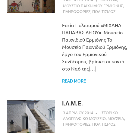
ΜΟΥΣΕΙΟ ΠΑΙΧΝΙΔΙΟΥ ΕΡΜΙΟΝΗΣ
,
ΠΛΗΡΟΦΟΡΙΕΣ
,
ΠΟΛΙΤΙΣΜΟΣ
Εστία Πολιτισμού «ΜΙΧΑΗΛ
ΠΑΠΑΒΑΣΙΛΕΙΟΥ» Μουσείο
Παιχνιδιού Ερμιόνης Το
Μουσείο Παιχνιδιού Ερμιόνης,
έργο του Ερμιονικού
Συνδέσμου, βρίσκεται κοντά
στο Ναό της[…]
READ MORE
Ι.Λ.Μ.Ε.
3 ΑΠΡΙΛΙΟΥ 2014
ADMIN
ΙΣΤΟΡΙΚΟ
ΛΑΟΓΡΑΦΙΚΟ ΜΟΥΣΕΙΟ
,
ΜΟΥΣΕΙΑ
,
ΠΛΗΡΟΦΟΡΙΕΣ
,
ΠΟΛΙΤΙΣΜΟΣ