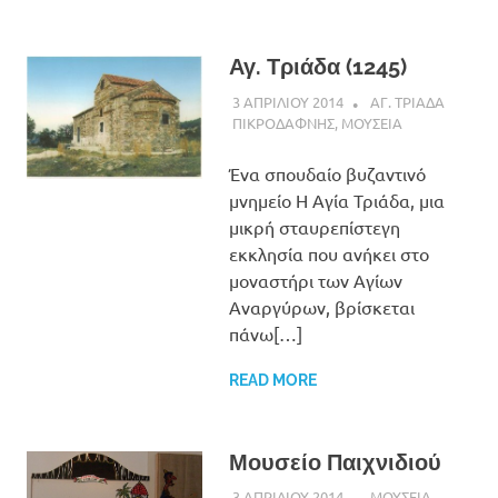
Αγ. Τριάδα (1245)
3 ΑΠΡΙΛΙΟΥ 2014
ADMIN
ΑΓ. ΤΡΙΑΔΑ
ΠΙΚΡΟΔΑΦΝΗΣ
,
ΜΟΥΣΕΙΑ
Ένα σπουδαίο βυζαντινό
μνημείο Η Αγία Τριάδα, μια
μικρή σταυρεπίστεγη
εκκλησία που ανήκει στο
μοναστήρι των Αγίων
Αναργύρων, βρίσκεται
πάνω[…]
READ MORE
Μουσείο Παιχνιδιού
3 ΑΠΡΙΛΙΟΥ 2014
ADMIN
ΜΟΥΣΕΙΑ
,