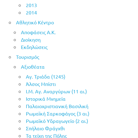
2013
2014
Αθλητικό Κέντρο
Αποφάσεις Α.Κ.
Διοίκηση
Εκδηλώσεις
Τουρισμός
Αξιοθέατα
Αγ. Τριάδα (1245)
Άλσος Μπίστι
Ι.Μ. Αγ. Αναργύρων (11 αι.)
Ιστορικά Μνημεία
Παλαιοχριστιανική Βασιλική
Ρωμαϊκή Σαρκοφάγος (3 αι.)
Ρωμαϊκό Υδραγωγείο (2 αι.)
Σπήλαιο Φράγχθι
Τα τείχη της Πόλης